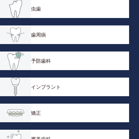
虫歯
歯周病
予防歯科
インプラント
矯正