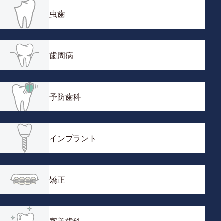
虫歯
歯周病
予防歯科
インプラント
矯正