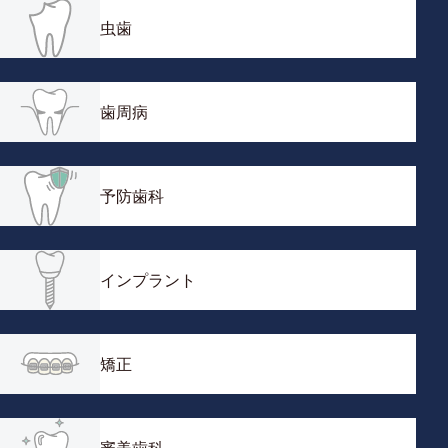
虫歯
歯周病
予防歯科
インプラント
矯正