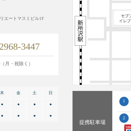
4クリエートマスミビル1F
2968-3447
0
（月・祝除く）
木
金
土
日
1
●
●
●
●
●
●
●
●
2
提携
駐車場