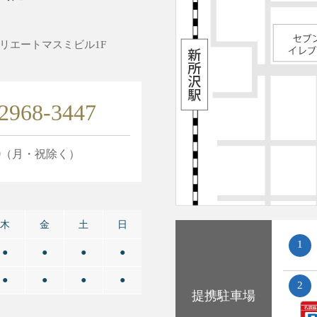
4クリエートマスミビル1F
2968-3447
0
（月・祝除く）
木
金
土
日
1
●
●
●
●
●
●
●
●
2
提携
駐車場