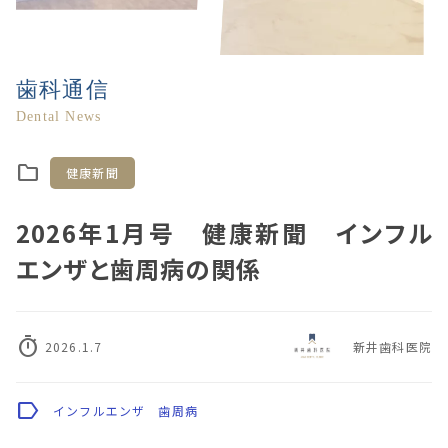
歯科通信
Dental News
folder
健康新聞
2026年1月号 健康新聞 インフル
エンザと歯周病の関係
timer
2026.1.7
新井歯科医院
label
インフルエンザ
歯周病