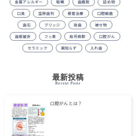
金属アレルギー
咀嚼
歯磨剤
詰め物
口臭
空隙歯列
根管治療
口腔細菌
歯石
ブリッジ
抜歯
被せ物
歯根破折
フッ素
局所麻酔
口腔がん
セラミック
親知らず
入れ歯
最新投稿
Recent Posts
口腔がんとは？