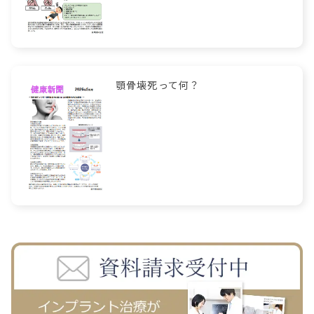
顎骨壊死って何？