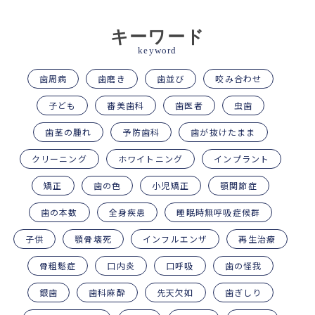
キーワード
keyword
歯周病
歯磨き
歯並び
咬み合わせ
子ども
審美歯科
歯医者
虫歯
歯茎の腫れ
予防歯科
歯が抜けたまま
クリーニング
ホワイトニング
インプラント
矯正
歯の色
小児矯正
顎関節症
歯の本数
全身疾患
睡眠時無呼吸症候群
子供
顎骨壊死
インフルエンザ
再生治療
骨粗鬆症
口内炎
口呼吸
歯の怪我
銀歯
歯科麻酔
先天欠如
歯ぎしり