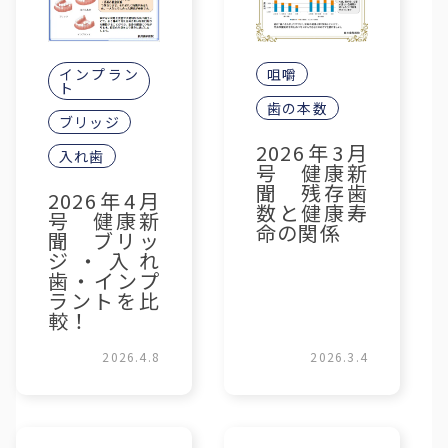
インプラン
咀嚼
ト
歯の本数
ブリッジ
2026年3月
入れ歯
号 健康新
聞 残存歯
2026年4月
数と健康寿
号 健康新
命の関係
聞 ブリッ
ジ・入れ
歯・インプ
ラントを比
較！
2026.4.8
2026.3.4