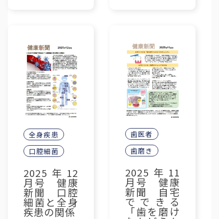
歯医者
全身疾患
歯磨き
口腔細菌
2025年11
2025年12
月号 健康
月号 健康
新聞 自宅
新聞 口腔
でできる
細菌と全身
「歯を磨け
疾患の関係