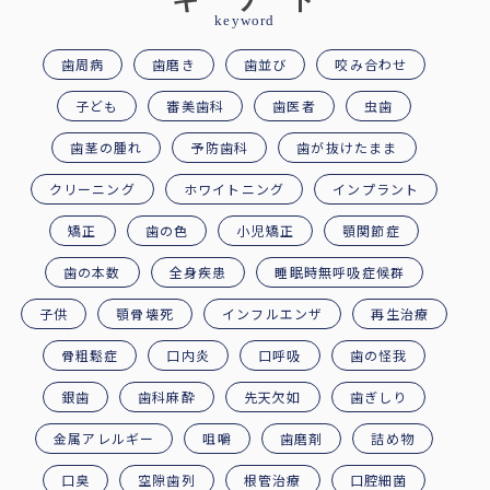
keyword
歯周病
歯磨き
歯並び
咬み合わせ
子ども
審美歯科
歯医者
虫歯
歯茎の腫れ
予防歯科
歯が抜けたまま
クリーニング
ホワイトニング
インプラント
矯正
歯の色
小児矯正
顎関節症
歯の本数
全身疾患
睡眠時無呼吸症候群
子供
顎骨壊死
インフルエンザ
再生治療
骨粗鬆症
口内炎
口呼吸
歯の怪我
銀歯
歯科麻酔
先天欠如
歯ぎしり
金属アレルギー
咀嚼
歯磨剤
詰め物
口臭
空隙歯列
根管治療
口腔細菌