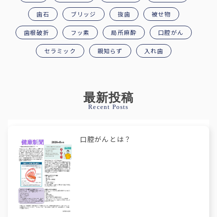
歯石
ブリッジ
抜歯
被せ物
歯根破折
フッ素
局所麻酔
口腔がん
セラミック
親知らず
入れ歯
最新投稿
Recent Posts
口腔がんとは？