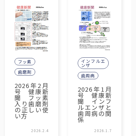
インフルエ
フッ素
ンザ
歯磨剤
歯周病
2026年2月
2026年1月
号 健康新
号 健康新
聞 フッ素
聞 インフ
入り歯磨剤
ルエンザと
の正しい使
歯周病の関
い方
係
2026.2.4
2026.1.7