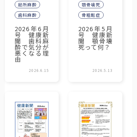
局所麻酔
顎骨壊死
歯科麻酔
骨粗鬆症
2026年6月
2026年5月
号 健康新
号 健康新
聞 歯科麻
聞 顎骨壊
酔で気分が
死って何？
悪くなる理
由
2026.6.15
2026.5.13