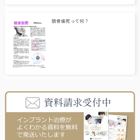
顎骨壊死って何？