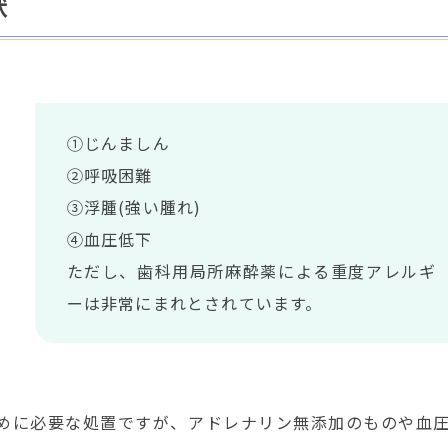
状
①じんましん
②呼吸困難
③浮腫(強い腫れ)
④血圧低下
ただし、歯科用局所麻酔薬による重度アレルギ
ーは非常にまれとされています。
めに必要な処置ですが、アドレナリン無添加のものや血