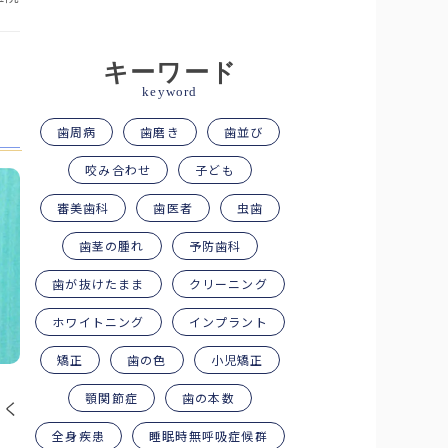
キーワード
keyword
歯周病
歯磨き
歯並び
咬み合わせ
子ども
審美歯科
歯医者
虫歯
歯茎の腫れ
予防歯科
歯が抜けたまま
クリーニング
ホワイトニング
インプラント
矯正
歯の色
小児矯正
顎関節症
歯の本数
なく
全身疾患
睡眠時無呼吸症候群