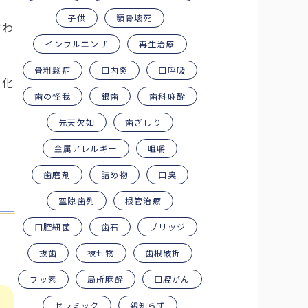
子供
顎骨壊死
言わ
インフルエンザ
再生治療
骨粗鬆症
口内炎
口呼吸
変化
歯の怪我
銀歯
歯科麻酔
先天欠如
歯ぎしり
金属アレルギー
咀嚼
歯磨剤
詰め物
口臭
空隙歯列
根管治療
口腔細菌
歯石
ブリッジ
抜歯
被せ物
歯根破折
フッ素
局所麻酔
口腔がん
セラミック
親知らず