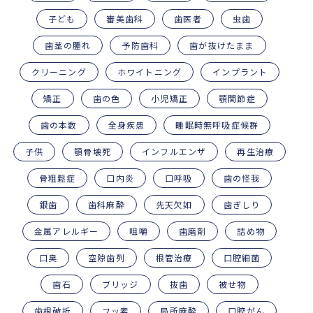
子ども
審美歯科
歯医者
虫歯
歯茎の腫れ
予防歯科
歯が抜けたまま
クリーニング
ホワイトニング
インプラント
矯正
歯の色
小児矯正
顎関節症
歯の本数
全身疾患
睡眠時無呼吸症候群
子供
顎骨壊死
インフルエンザ
再生治療
骨粗鬆症
口内炎
口呼吸
歯の怪我
銀歯
歯科麻酔
先天欠如
歯ぎしり
金属アレルギー
咀嚼
歯磨剤
詰め物
口臭
空隙歯列
根管治療
口腔細菌
歯石
ブリッジ
抜歯
被せ物
歯根破折
フッ素
局所麻酔
口腔がん