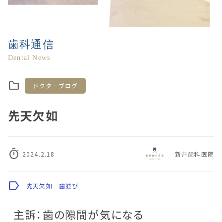
歯科通信
Dental News
folder
ドクターブログ
先天欠如
timer
2024.2.18
新井歯科医院
label
先天欠如
歯並び
主訴：歯の隙間が気になる