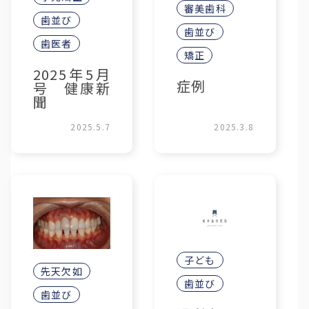
審美歯科
歯並び
歯並び
歯医者
矯正
2025年5月
症例
号 健康新
聞
2025.5.7
2025.3.8
子ども
先天欠如
歯並び
歯並び