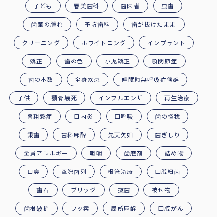
子ども
審美歯科
歯医者
虫歯
歯茎の腫れ
予防歯科
歯が抜けたまま
クリーニング
ホワイトニング
インプラント
矯正
歯の色
小児矯正
顎関節症
歯の本数
全身疾患
睡眠時無呼吸症候群
子供
顎骨壊死
インフルエンザ
再生治療
骨粗鬆症
口内炎
口呼吸
歯の怪我
銀歯
歯科麻酔
先天欠如
歯ぎしり
金属アレルギー
咀嚼
歯磨剤
詰め物
口臭
空隙歯列
根管治療
口腔細菌
歯石
ブリッジ
抜歯
被せ物
歯根破折
フッ素
局所麻酔
口腔がん